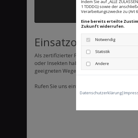
Indem Sie auf „ALLE ZULASSEN"
1 TDDDG) sowie der anschließ
Verarbeitungszwecke zu (Art 6 A
Eine bereits erteilte Zust
Zukunft widerrufen.
Einsatzort in Frie
Notwendig
Statistik
Als zertifizierter Fachbetrieb für Schädl
oder Insekten haben. Wir führen nach ei
Andere
geeigneten Wege zur Schädlingsbekämpfu
Rufen Sie uns einfach zur Terminvereinba
Datenschutzerklärung
|
Impres