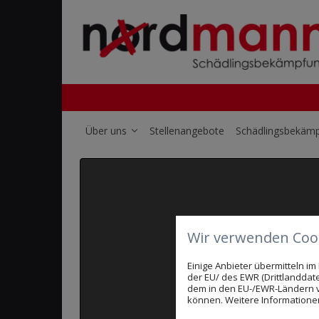
Über uns
Stellenangebote
Schädlingsbekäm
Wir verwenden Cook
Aufgrund 
Wenn Sie dieses Mod
Einige Anbieter übermitteln 
der EU/ des EWR (Drittlanddate
dem in den EU-/EWR-Ländern ve
können. Weitere Informationen 