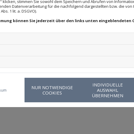
 klicken, stimmen Sie sowohl dem Speichern und Abrufen von Information
enden Datenverarbeitung für die nachfolgend dargestellten bzw. die von
bs. 1 lit. a. DSGVO).
immung können Sie jederzeit über den links unten eingeblendeten 
deburg und Umgebung
ingsbekämpfung empfehlen wir die direkte Kontaktaufnah
ner Besichtigung oder Schädlingsbestimmung gerne eine 
ng aufzuzeigen.
rung an.
INDIVIDUELLE
NUR NOTWENDIGE
AUSWAHL
sum
COOKIES
ÜBERNEHMEN