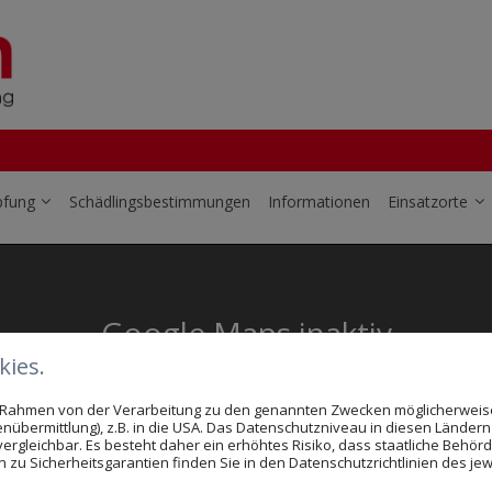
pfung
Schädlingsbestimmungen
Informationen
Einsatzorte
Google Maps inaktiv
ies.
Ihrer Cookie-Einstellungen kann dieses Modul nicht gelad
ul sehen möchten, passen Sie bitte Ihre Cookie-Einstellun
im Rahmen von der Verarbeitung zu den genannten Zwecken möglicherwei
COOKIE EINSTELLUNGEN
nübermittlung), z.B. in die USA. Das Datenschutzniveau in diesen Ländern 
rgleichbar. Es besteht daher ein erhöhtes Risiko, dass staatliche Behör
zu Sicherheitsgarantien finden Sie in den Datenschutzrichtlinien des jew