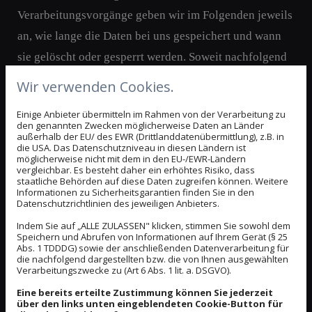
Verarbeitungsvorgänge geben wir im Folgenden jeweils
an, wie lange die Daten bei uns gespeichert und wann
sie gelöscht oder gesperrt werden. Soweit nachfolgend
keine ausdrückliche Speicherdauer angegeben wird,
Wir verwenden Cookies.
werden Ihre personenbezogenen Daten gelöscht oder
Einige Anbieter übermitteln im Rahmen von der Verarbeitung zu
gesperrt, sobald der Zweck oder die Rechtsgrundlage
den genannten Zwecken möglicherweise Daten an Länder
außerhalb der EU/ des EWR (Drittlanddatenübermittlung), z.B. in
für die Speicherung entfällt, es sei denn es bestehen
die USA. Das Datenschutzniveau in diesen Ländern ist
möglicherweise nicht mit dem in den EU-/EWR-Ländern
handels- oder steuerrechtliche
vergleichbar. Es besteht daher ein erhöhtes Risiko, dass
staatliche Behörden auf diese Daten zugreifen können. Weitere
Aufbewahrungspflichten. Wenn Sie ein berechtigtes
Informationen zu Sicherheitsgarantien finden Sie in den
Löschersuchen geltend machen oder eine Einwilligung
Datenschutzrichtlinien des jeweiligen Anbieters.
zur Datenverarbeitung widerrufen, werden Ihre Daten
Indem Sie auf „ALLE ZULASSEN" klicken, stimmen Sie sowohl dem
Speichern und Abrufen von Informationen auf Ihrem Gerät (§ 25
gelöscht, sofern wir keine anderen rechtlich zulässigen
Abs. 1 TDDDG) sowie der anschließenden Datenverarbeitung für
die nachfolgend dargestellten bzw. die von Ihnen ausgewählten
Gründe für die Speicherung Ihrer personenbezogenen
Verarbeitungszwecke zu (Art 6 Abs. 1 lit. a. DSGVO).
Daten haben (z. B. steuer- oder handelsrechtliche
Eine bereits erteilte Zustimmung können Sie jederzeit
über den links unten eingeblendeten Cookie-Button für
Aufbewahrungsfristen); im letztgenannten Fall erfolgt